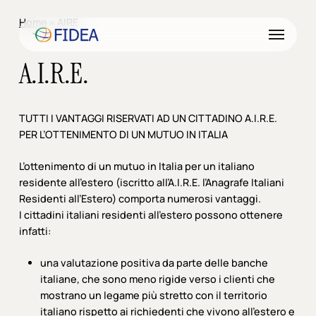
Skip
Menu
Home
»
AIRE
to
Menu
main
content
A.I.R.E.
TUTTI I VANTAGGI RISERVATI AD UN CITTADINO A.I.R.E.
PER L’OTTENIMENTO DI UN MUTUO IN ITALIA
L’ottenimento di un mutuo in Italia per un italiano
residente all’estero (iscritto all’A.I.R.E. l’Anagrafe Italiani
Residenti all’Estero) comporta numerosi vantaggi.
I cittadini italiani residenti all’estero possono ottenere
infatti:
una valutazione positiva da parte delle banche
italiane, che sono meno rigide verso i clienti che
mostrano un legame più stretto con il territorio
italiano rispetto ai richiedenti che vivono all’estero e