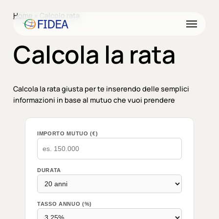
Skip
Menu
Home
»
Calcolo rata
to
Menu
main
content
Calcola la rata
Calcola la rata giusta per te inserendo delle semplici
informazioni in base al mutuo che vuoi prendere
IMPORTO MUTUO (€)
DURATA
TASSO ANNUO (%)